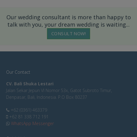
Our wedding consultant is more than happy to
talk with you, your dream wedding is waiting...
CONSULT NOW!
Our Contact
CV. Bali Shuka Lestari
Jalan Sekar Jepun VI Nomor 53x, Gatot Subroto Timur,
Denpasar, Bali, Indonesia. P.O Box 80237
+62 (0361) 463379
+62 81 338 712 191
WhatsApp Messenger