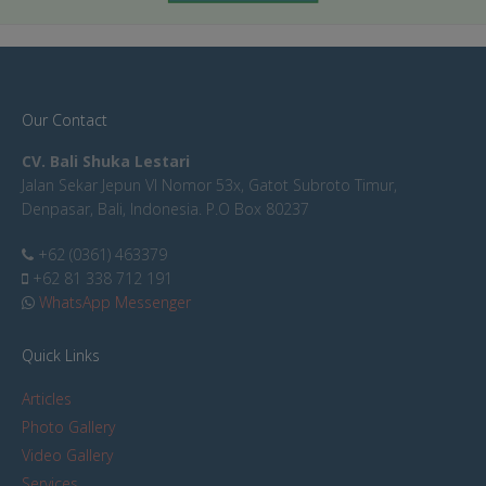
Our Contact
CV. Bali Shuka Lestari
Jalan Sekar Jepun VI Nomor 53x, Gatot Subroto Timur,
Denpasar, Bali, Indonesia. P.O Box 80237
+62 (0361) 463379
+62 81 338 712 191
WhatsApp Messenger
Quick Links
Articles
Photo Gallery
Video Gallery
Services