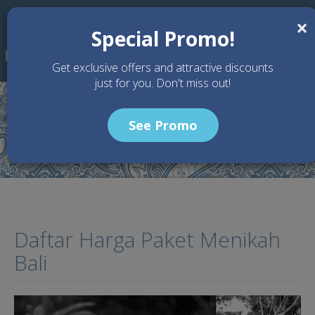
Skip to main content
×
Special Promo!
Get exclusive offers and attractive discounts
just for you. Don't miss out!
See Promo
Home
Articles
Daftar Harga Paket Menikah Bali
Daftar Harga Paket Menikah
Bali