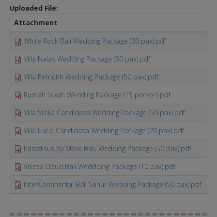
Uploaded File:
Attachment
Si
White Rock Bali Wedding Package (30 pax).pdf
10
Villa Nalas Wedding Package (50 pax).pdf
2.
Villa Pemutih Wedding Package (50 pax).pdf
3.
Rumah Luwih Wedding Package (15 person).pdf
1.
Villa Stella Candidasa Wedding Package (50 pax).pdf
17
Villa Lucia Candidasa Wedding Package (20 pax).pdf
14
Paradisus by Melia Bali, Wedding Package (50 pax).pdf
4.
Visesa Ubud Bali Weddding Package (10 pax).pdf
2.
InterContinental Bali Sanur Wedding Package (50 pax).pdf
17