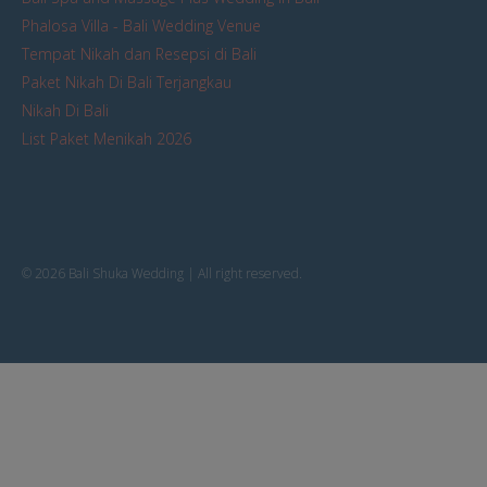
Phalosa Villa - Bali Wedding Venue
Tempat Nikah dan Resepsi di Bali
Paket Nikah Di Bali Terjangkau
Nikah Di Bali
List Paket Menikah 2026
© 2026 Bali Shuka Wedding | All right reserved.