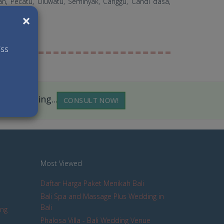
an, Pecatu, Uluwatu, Seminyak, Canggu, Candi dasa,
×
iss
 is waiting...
CONSULT NOW!
Most Viewed
Daftar Harga Paket Menikah Bali
Bali Spa and Massage Plus Wedding in
Bali
ing
Phalosa Villa - Bali Wedding Venue