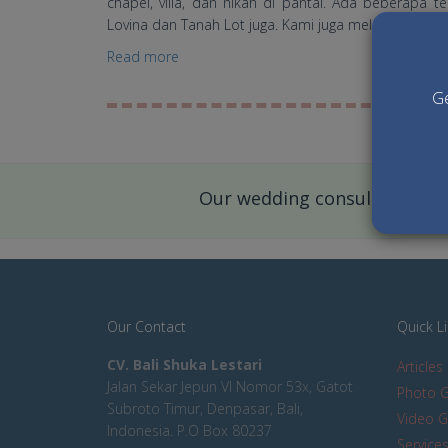
chapel, villa, dan nikah di pantai. Ada beberapa 
Lovina dan Tanah Lot juga. Kami juga melayani pake
Read more
about Daftar Harga Paket Menikah Bali
Ge
Our wedding consultant is mo
Our Contact
Quick L
CV. Bali Shuka Lestari
Articles
Jalan Sekar Jepun VI Nomor 53x, Gatot
Photo G
Subroto Timur, Denpasar, Bali,
Video G
Indonesia. P.O Box 80237
Service