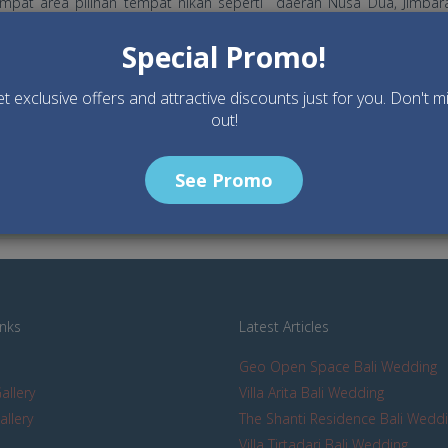
tempat area pilihan tempat nikah seperti daerah Nusa Dua, Jimbar
t nikah custom sesuai dengan kebutuhan pernikahan anda.
Special Promo!
t exclusive offers and attractive discounts just for you. Don't m
out!
See Promo
re than happy to talk with you, your dream wedding
inks
Latest Articles
Geo Open Space Bali Wedding
allery
Villa Arita Bali Wedding
allery
The Shanti Residence Bali Wedd
s
Villa Tirtadari Bali Wedding