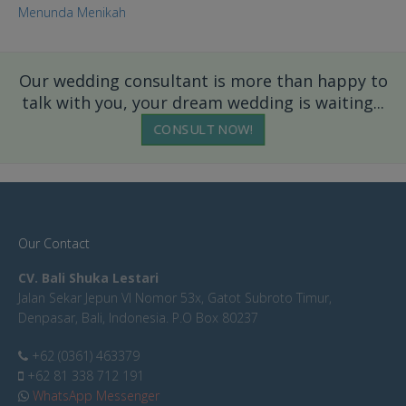
Menunda Menikah
Our wedding consultant is more than happy to
talk with you, your dream wedding is waiting...
CONSULT NOW!
Our Contact
CV. Bali Shuka Lestari
Jalan Sekar Jepun VI Nomor 53x, Gatot Subroto Timur,
Denpasar, Bali, Indonesia. P.O Box 80237
+62 (0361) 463379
+62 81 338 712 191
WhatsApp Messenger