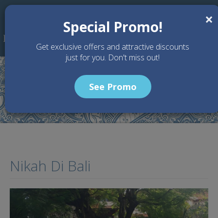
Skip to main content
×
Special Promo!
Get exclusive offers and attractive discounts
just for you. Don't miss out!
See Promo
Home
Articles
Nikah Di Bali
Nikah Di Bali