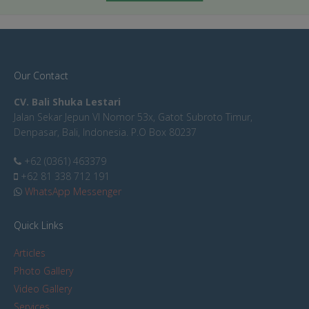
Our Contact
CV. Bali Shuka Lestari
Jalan Sekar Jepun VI Nomor 53x, Gatot Subroto Timur,
Denpasar, Bali, Indonesia. P.O Box 80237
+62 (0361) 463379
+62 81 338 712 191
WhatsApp Messenger
Quick Links
Articles
Photo Gallery
Video Gallery
Services