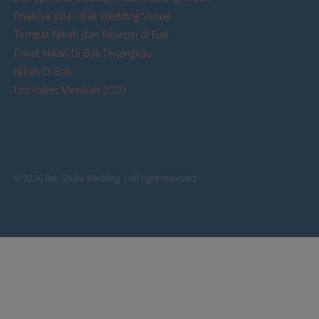
Phalosa Villa - Bali Wedding Venue
Tempat Nikah dan Resepsi di Bali
Paket Nikah Di Bali Terjangkau
Nikah Di Bali
List Paket Menikah 2026
© 2026 Bali Shuka Wedding | All right reserved.