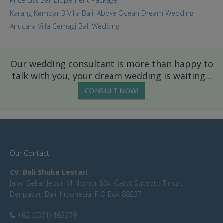
Price List Bali Elopement Package
Karang Kembar 3 Villa Bali: Above Ocean Dream Wedding
Anucara Villa Cemagi Bali Wedding
Our wedding consultant is more than happy to
talk with you, your dream wedding is waiting...
CONSULT NOW!
Our Contact
CV. Bali Shuka Lestari
Jalan Sekar Jepun VI Nomor 53x, Gatot Subroto Timur,
Denpasar, Bali, Indonesia. P.O Box 80237
+62 (0361) 463379