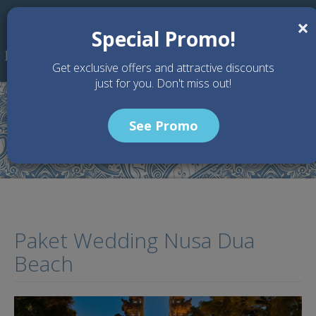
Skip to main content
×
Special Promo!
Get exclusive offers and attractive discounts
just for you. Don't miss out!
See Promo
Home
Articles
Paket Wedding Nusa Dua Beach
Paket Wedding Nusa Dua
Beach