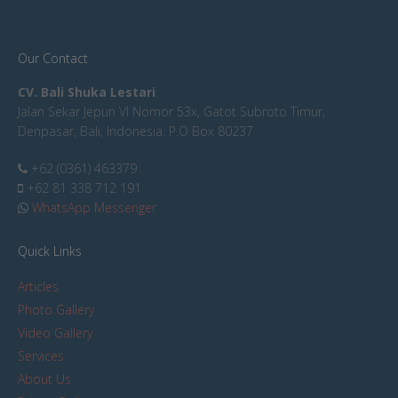
Our Contact
CV. Bali Shuka Lestari
Jalan Sekar Jepun VI Nomor 53x, Gatot Subroto Timur,
Denpasar, Bali, Indonesia. P.O Box 80237
+62 (0361) 463379
+62 81 338 712 191
WhatsApp Messenger
Quick Links
Articles
Photo Gallery
Video Gallery
Services
About Us