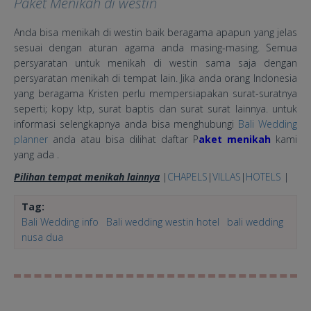
Paket Menikah di westin
Anda bisa menikah di westin baik beragama apapun yang jelas
sesuai dengan aturan agama anda masing-masing. Semua
persyaratan untuk menikah di westin sama saja dengan
persyaratan menikah di tempat lain. Jika anda orang Indonesia
yang beragama Kristen perlu mempersiapakan surat-suratnya
seperti; kopy ktp, surat baptis dan surat surat lainnya. untuk
informasi selengkapnya anda bisa menghubungi
Bali Wedding
planner
anda atau bisa dilihat daftar P
aket menikah
kami
yang ada .
Pilihan tempat menikah lainnya
|
CHAPELS
|
VILLAS
|
HOTELS
|
Tag:
Bali Wedding info
Bali wedding westin hotel
bali wedding
nusa dua