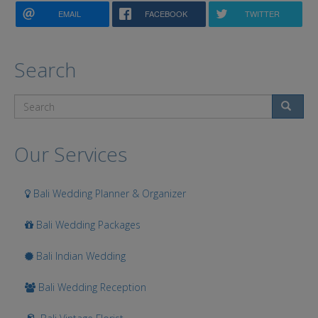
EMAIL
FACEBOOK
TWITTER
Search
Search
Our Services
Bali Wedding Planner & Organizer
Bali Wedding Packages
Bali Indian Wedding
Bali Wedding Reception