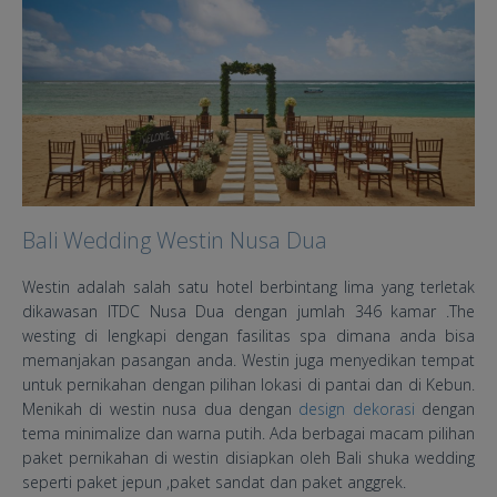
Bali Wedding Westin Nusa Dua
Westin adalah salah satu hotel berbintang lima yang terletak
dikawasan ITDC Nusa Dua dengan jumlah 346 kamar .The
westing di lengkapi dengan fasilitas spa dimana anda bisa
memanjakan pasangan anda. Westin juga menyedikan tempat
untuk pernikahan dengan pilihan lokasi di pantai dan di Kebun.
Menikah di westin nusa dua dengan
design dekorasi
dengan
tema minimalize dan warna putih. Ada berbagai macam pilihan
paket pernikahan di westin disiapkan oleh Bali shuka wedding
seperti paket jepun ,paket sandat dan paket anggrek.