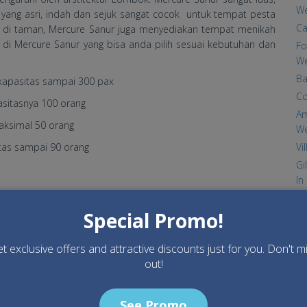
We
ang asri, indah dan sejuk sangat cocok untuk tempat pesta
Ca
ah di taman, Mercure Sanur juga menyediakan tempat menikah
ah di Mercure Sanur yang bisa anda pilih sesuai kebutuhan dan
Fo
We
Ba
kapasitas sampai 300 pax
Co
sitasnya 100 orang
Am
aksimal 50 orang
W
Vi
tas sampai 90 orang
Gi
In
 Sanur
Sa
Ma
Special Promo!
Ap
ipilih sesuai dengan budget anda, mulai dari tipe kamar yang
m, family suite. Selain kamar, hotel ini juga di lengkai dengan 2
t exclusive offers and attractive discounts just for you. Don't m
Li
1 Bar bernama Breeze bar, meeting room, dan wedding venue.
out!
To
au mempelai wanita bisa memanjakan diri dengan mengambil
Ba
Vi
See Promo