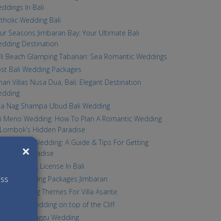
ddings In Bali
tholic Wedding Bali
ur Seasons Jimbaran Bay: Your Ultimate Bali
dding Destination
li Beach Glamping Tabanan: Sea Romantic Weddings
st Bali Wedding Packages
an Villas Nusa Dua, Bali: Elegant Destination
edding
lla Nag Shampa Ubud Bali Wedding
li Meno Wedding: How To Plan A Romantic Wedding
 Lombok’s Hidden Paradise
mabe Bali Wedding: A Guide & Tips For Getting
×
rried In Paradise
plies Driving License In Bali
iss
st Bali Wedding Packages Jimbaran
p 5 Wedding Themes For Villa Asante
li Dream Wedding on top of the Cliff
lla Kavya Canggu Wedding