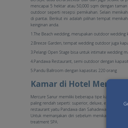
mencapai 5 hektar atau 50,000 sqm dengan taman y
outdoor seperti resepsi pernikahan. Selain menik
di pantai. Berikut ini adalah pilihan tempat menik
keinginan anda.
1.The Beach wedding, merupakan outdoor wedding 
2.Breeze Garden, tempat wedding outdoor juga kapa
3.Pelangi Open Stage bisa untuk intimate wedding m
4.Pandawa Restaurant, semi outdoor dengan kapasi
5.Pandu Ballroom dengan kapasitas 220 orang
Kamar di Hotel Mercure
Mercure Sanur memiliki beberapa tipe kamar untuk d
paling rendah seperti: superior, deluxe, executive roo
Ge
restaurant yaitu Pandawa dan Sahadewa resto dan 
Untuk memanjakan diri sebelum menikah, bride at
treatment SPA.