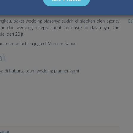
 Sanur
Re
Ma
Es
ngkau, paket wedding biasanya sudah di siapkan oleh agency
n dan wedding resepsi sudah termasuk di dalamnya. Dari
i dari 20 jt.
an mempelai bisa juga di Mercure Sanur.
li
isa di hubungi team wedding planner kami
sanur