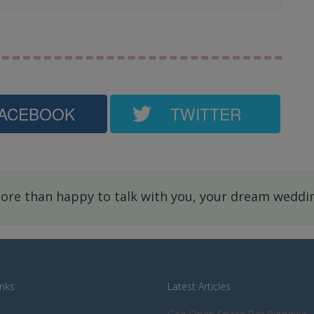
ACEBOOK
TWITTER
re than happy to talk with you, your dream wedding
inks
Latest Articles