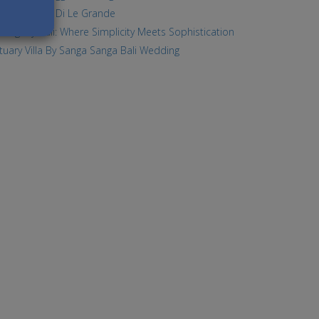
sepsi Nikah Di Le Grande
hogany Bali: Where Simplicity Meets Sophistication
tuary Villa By Sanga Sanga Bali Wedding