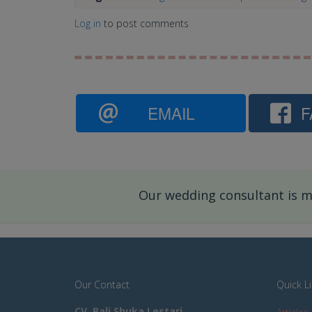
Log in
to post comments
EMAIL
F
Our wedding consultant is mo
Our Contact
Quick L
CV. Bali Shuka Lestari