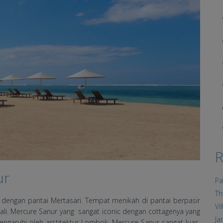
R
ur
Pa
Th
 dengan pantai Mertasari. Tempat menikah di pantai berpasir
Vi
li. Mercure Sanur yang sangat iconic dengan cottagenya yang
Ja
 pengaruhi oleh arstitektur Lombok. Mercure Sanur sangat luas,