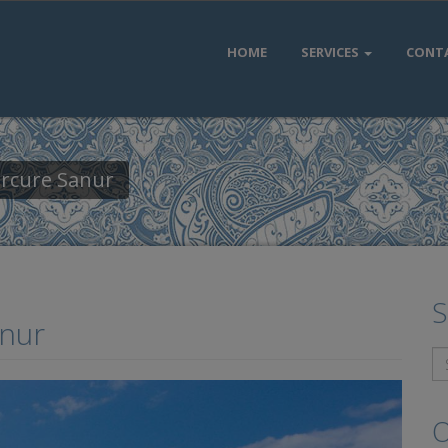
HOME
SERVICES
CONT
ercure Sanur
S
anur
O