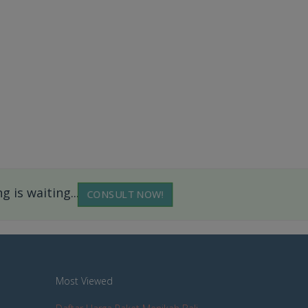
 is waiting...
CONSULT NOW!
Most Viewed