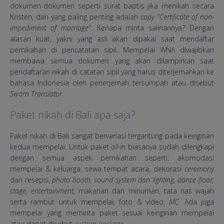
dokumen-dokumen seperti surat baptis jika menikah secara
Kristen, dan yang paling penting adalah
copy "Certificate of non-
impediment of marriage"
. Kenapa minta salinannya? Dengan
alasan kuat, yakni yang asli akan dipakai saat mendaftar
pernikahan di pencatatan sipil. Mempelai WNA diwajibkan
membawa semua dokumen yang akan dilampirkan saat
pendaftaran nikah di catatan sipil yang harus diterjemahkan ke
bahasa Indonesia oleh penerjemah tersumpah atau disebut
Sworn Translator.
Paket nikah di Bali apa saja?
Paket nikah di Bali sangat bervariasi tergantung pada keinginan
kedua mempelai. Untuk paket
all-in
biasanya sudah dilengkapi
dengan semua aspek pernikahan seperti: akomodasi
mempelai & keluarga, sewa tempat acara, dekorasi
ceremony
dan resepsi,
photo booth, sound system dan lighting, dance floor,
stage, entertainment,
makanan dan minuman, tata rias wajah
serta rambut untuk mempelai, foto & video,
MC
. Ada juga
mempelai yang meminta paket sesuai keinginan mempelai
atau dapat disebut
custom package
.