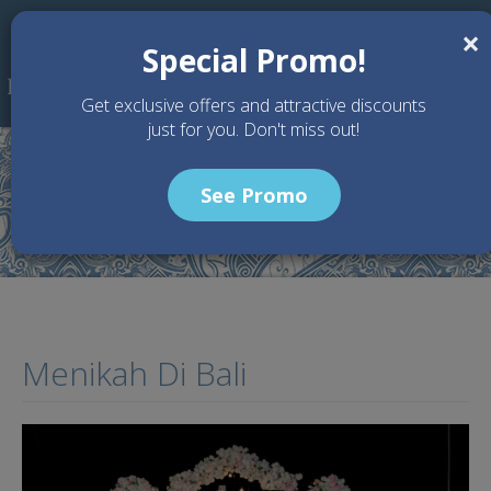
Skip to main content
×
Special Promo!
Get exclusive offers and attractive discounts
just for you. Don't miss out!
See Promo
Home
Articles
Menikah Di Bali
Menikah Di Bali