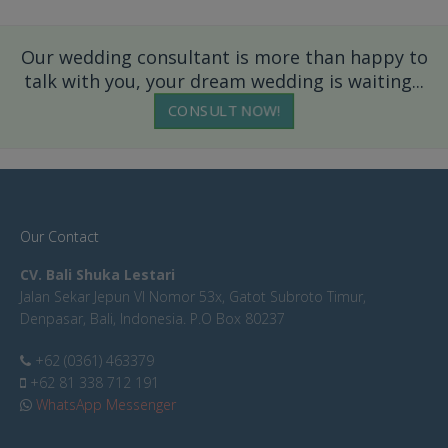
Our wedding consultant is more than happy to
talk with you, your dream wedding is waiting...
CONSULT NOW!
Our Contact
CV. Bali Shuka Lestari
Jalan Sekar Jepun VI Nomor 53x, Gatot Subroto Timur,
Denpasar, Bali, Indonesia. P.O Box 80237
+62 (0361) 463379
+62 81 338 712 191
WhatsApp Messenger